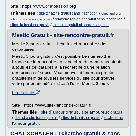
Site :
https://www.chatpassion.org
Thèmes liés :
/
site tchatche gratuit sans inscription
chat land org
/
/
tchatche rapide et gratuit sans inscription
tchat gratuit sans inscription
/
sites de tchatche gratuit
tchatche gratuit et sans inscription
Meetic Gratuit - site-rencontre-gratuit.fr
Meetic 3 jours gratuit - Tchattez et rencontrez des
célibataires
Meetic 3 jours gratuit, c'est possible Le numéro 1 en
France de la rencontre en ligne offre de nombreux atouts
à tous les célibataires à la recherche d'une relation
amoureuse sérieuse. Vous pouvez désormais profiter
gratuitement de tous les services du site pour trouver
votre partenaire idéal grâce à l'offre Meetic 3 jours...
Lire la suite
Site :
https://www.site-rencontre-gratuit.fr
Thèmes liés :
site d'amour gratuit
/
site amoureux gratuit
/
/
/
recherche
site tchatche france gratuit
sites de tchatche gratuit
l'amour gratuit
CHAT XCHAT.FR ! Tchatche gratuit & sans