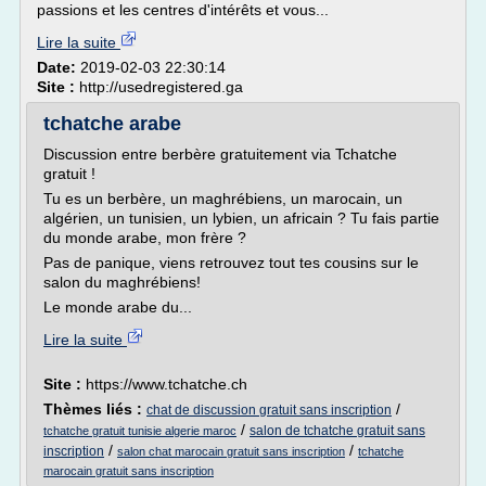
passions et les centres d'intérêts et vous...
Lire la suite
Date:
2019-02-03 22:30:14
Site :
http://usedregistered.ga
tchatche arabe
Discussion entre berbère gratuitement via Tchatche
gratuit !
Tu es un berbère, un maghrébiens, un marocain, un
algérien, un tunisien, un lybien, un africain ? Tu fais partie
du monde arabe, mon frère ?
Pas de panique, viens retrouvez tout tes cousins sur le
salon du maghrébiens!
Le monde arabe du...
Lire la suite
Site :
https://www.tchatche.ch
Thèmes liés :
/
chat de discussion gratuit sans inscription
/
salon de tchatche gratuit sans
tchatche gratuit tunisie algerie maroc
/
/
inscription
salon chat marocain gratuit sans inscription
tchatche
marocain gratuit sans inscription