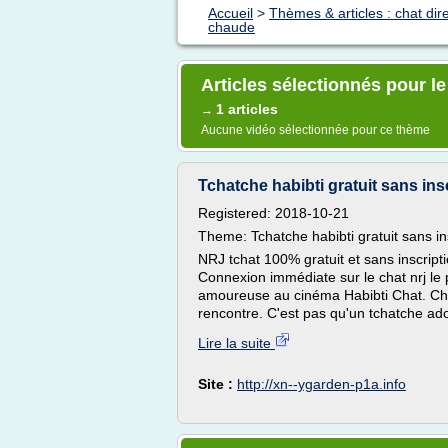
Accueil
>
Thèmes & articles : chat dir
chaude
Articles sélectionnés pour l
1 articles
→
Aucune vidéo sélectionnée pour ce thème
Tchatche habibti gratuit sans inscr
Registered: 2018-10-21
Theme: Tchatche habibti gratuit sans in
NRJ tchat 100% gratuit et sans inscript
Connexion immédiate sur le chat nrj le 
amoureuse au cinéma Habibti Chat. Chat
rencontre. C'est pas qu'un tchatche ado 
Lire la suite
Site :
http://xn--ygarden-p1a.info