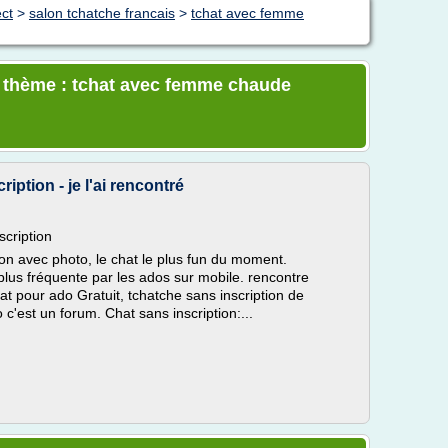
ect
>
salon tchatche francais
>
tchat avec femme
e thème : tchat avec femme chaude
iption - je l'ai rencontré
scription
ion avec photo, le chat le plus fun du moment.
plus fréquente par les ados sur mobile. rencontre
 pour ado Gratuit, tchatche sans inscription de
c'est un forum. Chat sans inscription:...